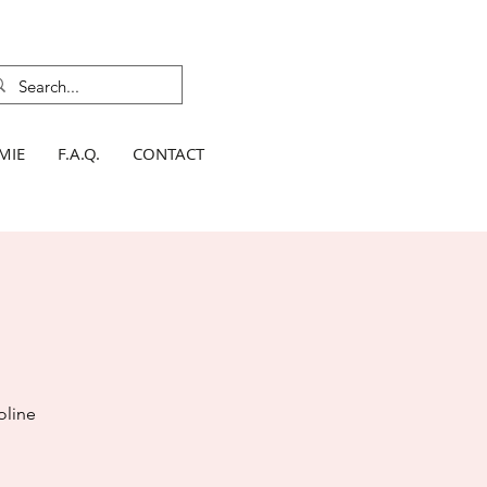
MIE
F.A.Q.
CONTACT
oline