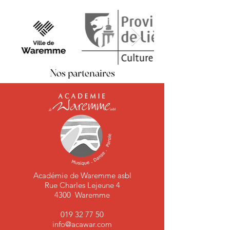
Nos partenaires
Académie de Waremme asbl
Rue Charles Lejeune 4
4300 Waremme
019 32 77 50
info@acawar.com