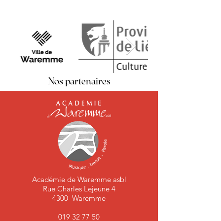
Nos partenaires
Académie de Waremme asbl
Rue Charles Lejeune 4
4300 Waremme
019 32 77 50